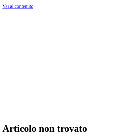
Vai al contenuto
Cosa Facciamo
Progetti
Chi Siamo
Storie
Lavora con noi
Contatti
Consulente AI
Richiedi consulenza
Articolo non trovato