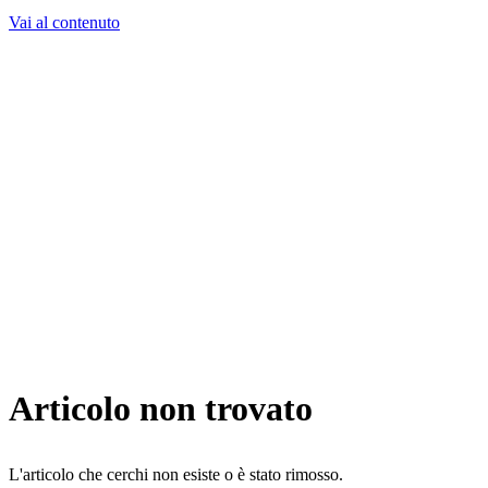
Vai al contenuto
Cosa Facciamo
Progetti
Chi Siamo
Storie
Lavora con noi
Contatti
Consulente AI
Richiedi consulenza
Articolo non trovato
L'articolo che cerchi non esiste o è stato rimosso.