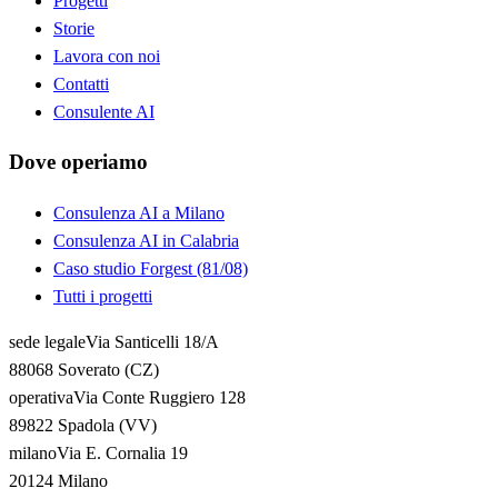
Progetti
Storie
Lavora con noi
Contatti
Consulente AI
Dove operiamo
Consulenza AI a Milano
Consulenza AI in Calabria
Caso studio Forgest (81/08)
Tutti i progetti
sede legale
Via Santicelli 18/A
88068 Soverato (CZ)
operativa
Via Conte Ruggiero 128
89822 Spadola (VV)
milano
Via E. Cornalia 19
20124 Milano