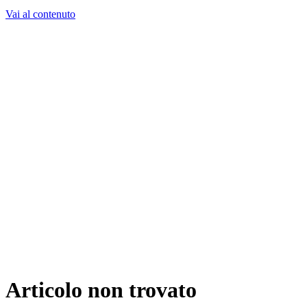
Vai al contenuto
Cosa Facciamo
Progetti
Chi Siamo
Storie
Lavora con noi
Contatti
Consulente AI
Richiedi consulenza
Articolo non trovato